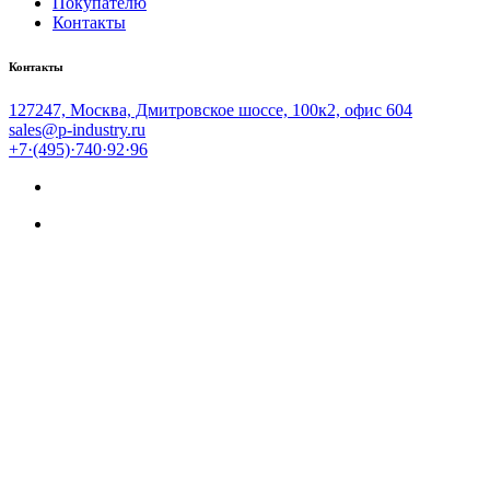
Покупателю
Контакты
Контакты
127247, Москва, Дмитровское шоссе, 100к2, офис 604
sales@p-industry.ru
+7·(495)·740·92·96