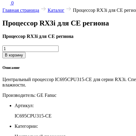
0
Главная страница
Каталог
Процессор RX3i для CE реги
Процессор RX3i для CE региона
Процессор RX3i для CE региона
Количество
товара
В корзину
Процессор
RX3i
Описание
для
CE
Центральный процессор IC695CPU315-CE для серии RX3i. Спец
региона
влажности.
Производитель: GE Fanuc
Артикул:
IC695CPU315-CE
Категории: