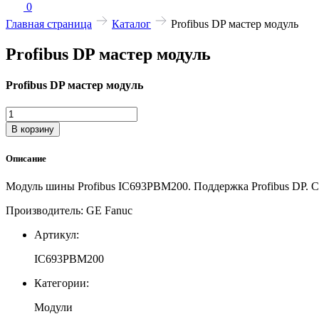
0
Главная страница
Каталог
Profibus DP мастер модуль
Profibus DP мастер модуль
Profibus DP мастер модуль
Количество
товара
В корзину
Profibus
DP
Описание
мастер
модуль
Модуль шины Profibus IC693PBM200. Поддержка Profibus DP. Ск
Производитель: GE Fanuc
Артикул:
IC693PBM200
Категории:
Модули