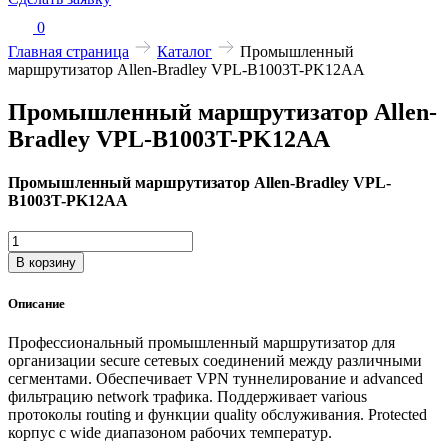
0
Главная страница
Каталог
Промышленный
маршрутизатор Allen-Bradley VPL-B1003T-PK12AA
Промышленный маршрутизатор Allen-
Bradley VPL-B1003T-PK12AA
Промышленный маршрутизатор Allen-Bradley VPL-
B1003T-PK12AA
Количество
товара
В корзину
Промышленный
маршрутизатор
Описание
Allen-
Bradley
Профессиональный промышленный маршрутизатор для
VPL-
организации secure сетевых соединений между различными
B1003T-
сегментами. Обеспечивает VPN туннелирование и advanced
PK12AA
фильтрацию network трафика. Поддерживает various
протоколы routing и функции quality обслуживания. Protected
корпус с wide диапазоном рабочих температур.