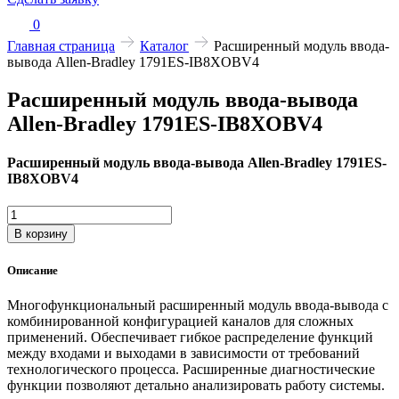
0
Главная страница
Каталог
Расширенный модуль ввода-
вывода Allen-Bradley 1791ES-IB8XOBV4
Расширенный модуль ввода-вывода
Allen-Bradley 1791ES-IB8XOBV4
Расширенный модуль ввода-вывода Allen-Bradley 1791ES-
IB8XOBV4
Количество
товара
В корзину
Расширенный
модуль
Описание
ввода-
вывода
Многофункциональный расширенный модуль ввода-вывода с
Allen-
комбинированной конфигурацией каналов для сложных
Bradley
применений. Обеспечивает гибкое распределение функций
1791ES-
между входами и выходами в зависимости от требований
IB8XOBV4
технологического процесса. Расширенные диагностические
функции позволяют детально анализировать работу системы.