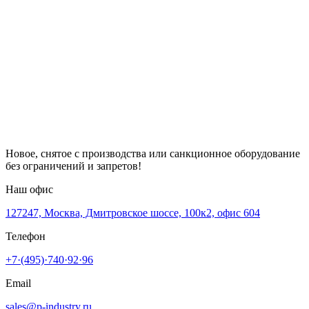
Новое, снятое с производства или санкционное оборудование
без ограничений и запретов!
Наш офис
127247, Москва, Дмитровское шоссе, 100к2, офис 604
Телефон
+7·(495)·740·92·96
Email
sales@p-industry.ru