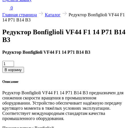
0
Главная страница
Каталог
Редуктор Bonfiglioli VF44 F1
14 P71 B14 B3
Редуктор Bonfiglioli VF44 F1 14 P71 B14
B3
Редуктор Bonfiglioli VF44 F1 14 P71 B14 B3
Количество
товара
В корзину
Редуктор
Bonfiglioli
Описание
VF44
F1
Редуктор Bonfiglioli VF44 F1 14 P71 B14 B3 предназначен для
14
снижения скорости вращения в промышленном
P71
оборудовании. Устройство обеспечивает надёжную передачу
B14
крутящего момента в тяжёлых условиях эксплуатации.
B3
Соответствует международным стандартам качества
промышленного оборудования.