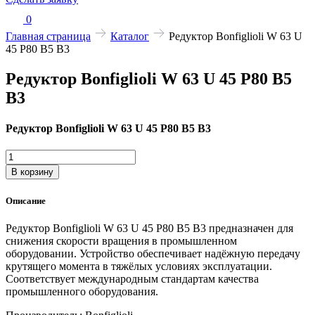
0
Главная страница
Каталог
Редуктор Bonfiglioli W 63 U
45 P80 B5 B3
Редуктор Bonfiglioli W 63 U 45 P80 B5
B3
Редуктор Bonfiglioli W 63 U 45 P80 B5 B3
Количество
товара
В корзину
Редуктор
Bonfiglioli
Описание
W
63
Редуктор Bonfiglioli W 63 U 45 P80 B5 B3 предназначен для
U
снижения скорости вращения в промышленном
45
оборудовании. Устройство обеспечивает надёжную передачу
P80
крутящего момента в тяжёлых условиях эксплуатации.
B5
Соответствует международным стандартам качества
B3
промышленного оборудования.