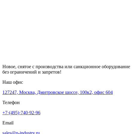
Новое, снятое с производства или санкционное оборудование
без ограничений и запретов!
Наш офис
127247, Москва, Дмитровское шоссе, 100к2, офис 604
Телефон
+7·(495)·740·92·96
Email
sales@p-industry.ru