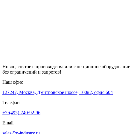
Новое, снятое с производства или санкционное оборудование
без ограничений и запретов!
Наш офис
127247, Москва, Дмитровское шоссе, 100к2, офис 604
Телефон
+7·(495)·740·92·96
Email
sales@p-industry.ru