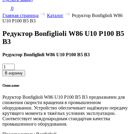
0
Главная страница
Каталог
Редуктор Bonfiglioli W86
U10 P100 B5 B3
Редуктор Bonfiglioli W86 U10 P100 B5
B3
Редуктор Bonfiglioli W86 U10 P100 B5 B3
Количество
товара
В корзину
Редуктор
Bonfiglioli
Описание
W86
U10
Редуктор Bonfiglioli W86 U10 P100 B5 B3 предназначен для
P100
снижения скорости вращения в промышленном
B5
оборудовании. Устройство обеспечивает надёжную передачу
B3
крутящего момента в тяжёлых условиях эксплуатации.
Соответствует международным стандартам качества
промышленного оборудования.