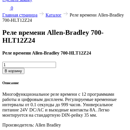
0
Главная страница
Каталог
Реле времени Allen-Bradley
700-HLT12Z24
Реле времени Allen-Bradley 700-
HLT12Z24
Реле времени Allen-Bradley 700-HLT12Z24
Количество
товара
В корзину
Реле
времени
Описание
Allen-
Bradley
Многофункциональное реле времени с 12 программами
700-
работы и цифровым дисплеем. Регулируемые временные
HLT12Z24
интервалы от 0.1 секунды до 999 часов. Универсальное
питание 24V DC/AC и выходные контакты 8А. Легко
монтируется на стандартную DIN-рейку 35 мм.
Производитель: Allen Bradley