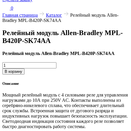
0
Главная страница
Каталог
Релейный модуль Allen-
Bradley MPL-B420P-SK74AA
Релейный модуль Allen-Bradley MPL-
B420P-SK74AA
Релейный модуль Allen-Bradley MPL-B420P-SK74AA
Количество
товара
В корзину
Релейный
модуль
Описание
Allen-
Bradley
Мощный релейный модуль с 4 силовыми реле для управления
MPL-
нагрузками до 10А при 250V AC. Контакты выполнены из
B420P-
серебряно-никелевого сплава, что обеспечивает длительный
SK74AA
срок службы. Встроенная защита от дугового разряда и
индуктивных нагрузок повышает безопасность эксплуатации.
Светодиодная индикация состояния каждого реле позволяет
быстро диагностировать работу системы.