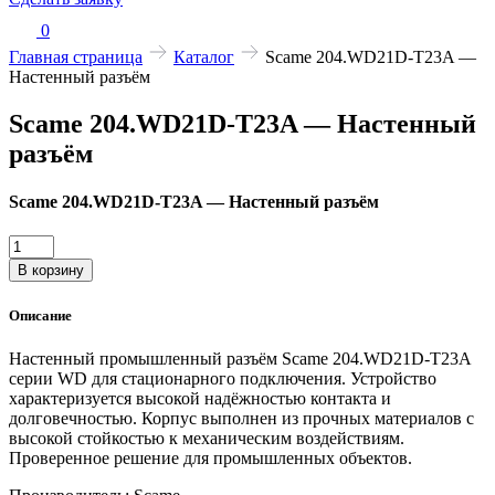
0
Главная страница
Каталог
Scame 204.WD21D-T23A —
Настенный разъём
Scame 204.WD21D-T23A — Настенный
разъём
Scame 204.WD21D-T23A — Настенный разъём
Количество
товара
В корзину
Scame
204.WD21D-
Описание
T23A
—
Настенный промышленный разъём Scame 204.WD21D-T23A
Настенный
серии WD для стационарного подключения. Устройство
разъём
характеризуется высокой надёжностью контакта и
долговечностью. Корпус выполнен из прочных материалов с
высокой стойкостью к механическим воздействиям.
Проверенное решение для промышленных объектов.