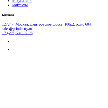
Покупателю
Контакты
Контакты
127247, Москва, Дмитровское шоссе, 100к2, офис 604
sales@p-industry.ru
+7·(495)·740·92·96