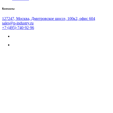
Контакты
127247, Москва, Дмитровское шоссе, 100к2, офис 604
sales@p-industry.ru
+7·(495)·740·92·96