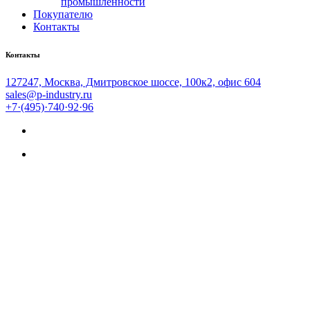
промышленности
Покупателю
Контакты
Контакты
127247, Москва, Дмитровское шоссе, 100к2, офис 604
sales@p-industry.ru
+7·(495)·740·92·96