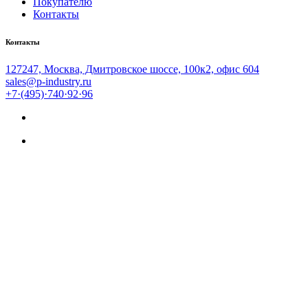
Покупателю
Контакты
Контакты
127247, Москва, Дмитровское шоссе, 100к2, офис 604
sales@p-industry.ru
+7·(495)·740·92·96