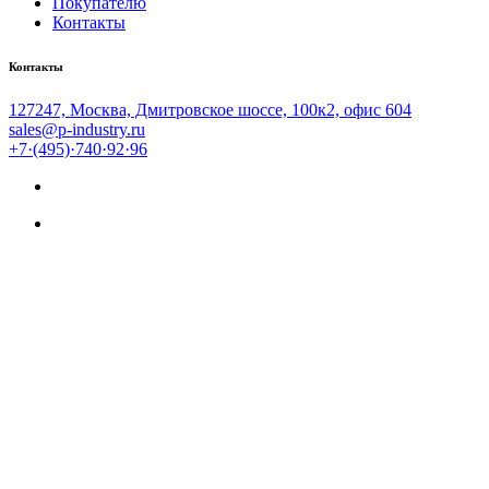
Покупателю
Контакты
Контакты
127247, Москва, Дмитровское шоссе, 100к2, офис 604
sales@p-industry.ru
+7·(495)·740·92·96