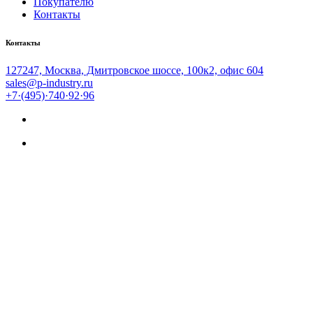
Покупателю
Контакты
Контакты
127247, Москва, Дмитровское шоссе, 100к2, офис 604
sales@p-industry.ru
+7·(495)·740·92·96