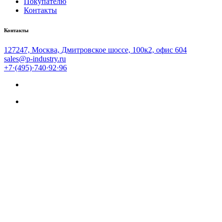
Покупателю
Контакты
Контакты
127247, Москва, Дмитровское шоссе, 100к2, офис 604
sales@p-industry.ru
+7·(495)·740·92·96