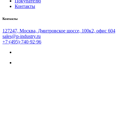
Покупателю
Контакты
Контакты
127247, Москва, Дмитровское шоссе, 100к2, офис 604
sales@p-industry.ru
+7·(495)·740·92·96