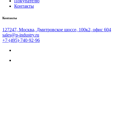
Покупателю
Контакты
Контакты
127247, Москва, Дмитровское шоссе, 100к2, офис 604
sales@p-industry.ru
+7·(495)·740·92·96