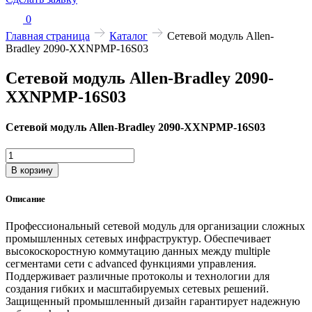
0
Главная страница
Каталог
Сетевой модуль Allen-
Bradley 2090-XXNPMP-16S03
Сетевой модуль Allen-Bradley 2090-
XXNPMP-16S03
Сетевой модуль Allen-Bradley 2090-XXNPMP-16S03
Количество
товара
В корзину
Сетевой
модуль
Описание
Allen-
Bradley
Профессиональный сетевой модуль для организации сложных
2090-
промышленных сетевых инфраструктур. Обеспечивает
XXNPMP-
высокоскоростную коммутацию данных между multiple
16S03
сегментами сети с advanced функциями управления.
Поддерживает различные протоколы и технологии для
создания гибких и масштабируемых сетевых решений.
Защищенный промышленный дизайн гарантирует надежную