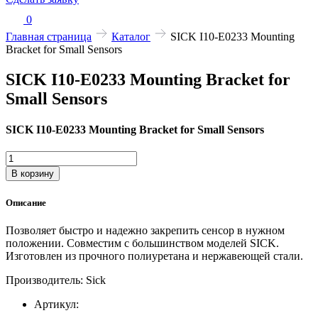
0
Главная страница
Каталог
SICK I10-E0233 Mounting
Bracket for Small Sensors
SICK I10-E0233 Mounting Bracket for
Small Sensors
SICK I10-E0233 Mounting Bracket for Small Sensors
Количество
товара
В корзину
SICK
I10-
Описание
E0233
Mounting
Позволяет быстро и надежно закрепить сенсор в нужном
Bracket
положении. Совместим с большинством моделей SICK.
for
Изготовлен из прочного полиуретана и нержавеющей стали.
Small
Sensors
Производитель: Sick
Артикул: