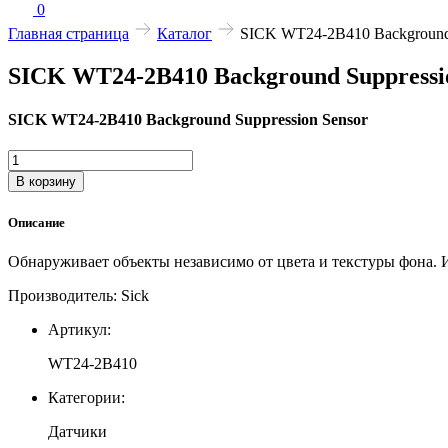
0
Главная страница
Каталог
SICK WT24-2B410 Background 
SICK WT24-2B410 Background Suppressi
SICK WT24-2B410 Background Suppression Sensor
Количество
товара
В корзину
SICK
WT24-
Описание
2B410
Background
Обнаруживает объекты независимо от цвета и текстуры фона.
Suppression
Sensor
Производитель: Sick
Артикул:
WT24-2B410
Категории:
Датчики