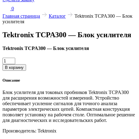
0
Главная страница
Каталог
Tektronix TCPA300 — Блок
усилителя
Tektronix TCPA300 — Блок усилителя
Tektronix TCPA300 — Блок усилителя
Количество
товара
В корзину
Tektronix
TCPA300
Описание
—
Блок
Блок усилителя для токовых пробников Tektronix TCPA300
усилителя
для расширения возможностей измерений. Устройство
обеспечивает усиление сигналов для точного анализа
параметров электрических цепей. Компактная конструкция
позволяет установку на рабочем столе. Оптимальное решение
для диагностических и исследовательских работ.
Производитель: Tektronix