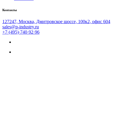
Контакты
127247, Москва, Дмитровское шоссе, 100к2, офис 604
sales@p-industry.ru
+7·(495)·740·92·96