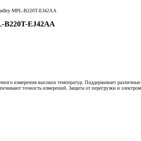
radley MPL-B220T-EJ42AA
L-B220T-EJ42AA
чного измерения высоких температур. Поддерживает различные
спечивают точность измерений. Защита от перегрузки и электро