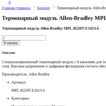
0
Главная страница
Каталог
Термопарный модуль Allen-B
Термопарный модуль Allen-Bradley MP
Термопарный модуль Allen-Bradley MPL-B220T-EJ42AA
Количество
товара
В корзину
Термопарный
модуль
Описание
Allen-
Bradley
Специализированный термопарный модуль с 8 каналами для то
MPL-
спая. Высокое разрешение и цифровая фильтрация сигнала обе
B220T-
EJ42AA
Производитель: Allen Bradley
Артикул:
MPL-B220T-EJ42AA
Категории: