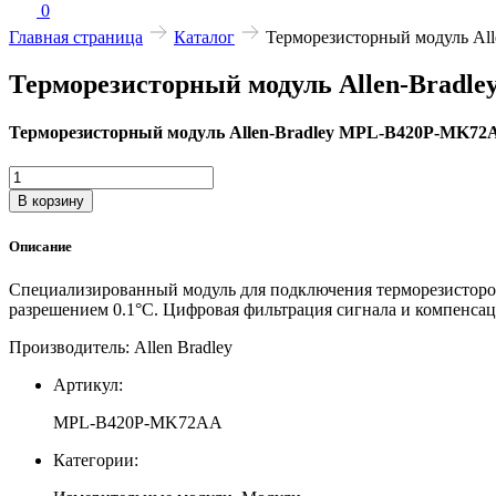
0
Главная страница
Каталог
Терморезисторный модуль A
Терморезисторный модуль Allen-Brad
Терморезисторный модуль Allen-Bradley MPL-B420P-MK72
Количество
товара
В корзину
Терморезисторный
модуль
Описание
Allen-
Bradley
Специализированный модуль для подключения терморезисторов 
MPL-
разрешением 0.1°C. Цифровая фильтрация сигнала и компенсац
B420P-
MK72AA
Производитель: Allen Bradley
Артикул:
MPL-B420P-MK72AA
Категории: