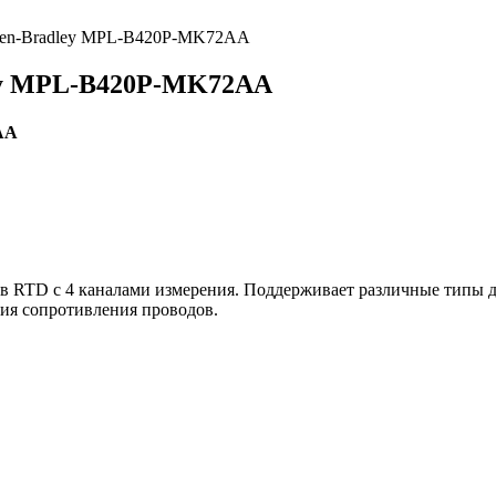
llen-Bradley MPL-B420P-MK72AA
ley MPL-B420P-MK72AA
AA
RTD с 4 каналами измерения. Поддерживает различные типы дат
ия сопротивления проводов.