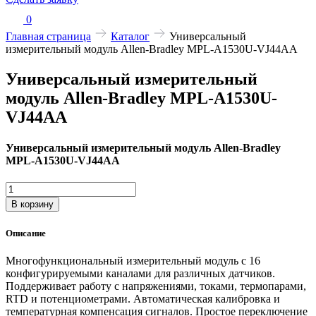
0
Главная страница
Каталог
Универсальный
измерительный модуль Allen-Bradley MPL-A1530U-VJ44AA
Универсальный измерительный
модуль Allen-Bradley MPL-A1530U-
VJ44AA
Универсальный измерительный модуль Allen-Bradley
MPL-A1530U-VJ44AA
Количество
товара
В корзину
Универсальный
измерительный
Описание
модуль
Allen-
Многофункциональный измерительный модуль с 16
Bradley
конфигурируемыми каналами для различных датчиков.
MPL-
Поддерживает работу с напряжениями, токами, термопарами,
A1530U-
RTD и потенциометрами. Автоматическая калибровка и
VJ44AA
температурная компенсация сигналов. Простое переключение