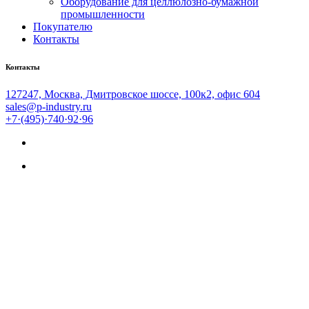
Оборудование для целлюлозно-бумажной
промышленности
Покупателю
Контакты
Контакты
127247, Москва, Дмитровское шоссе, 100к2, офис 604
sales@p-industry.ru
+7·(495)·740·92·96