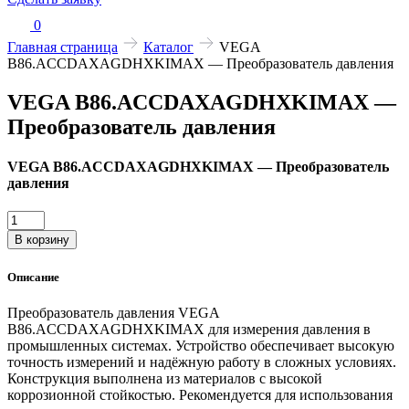
0
Главная страница
Каталог
VEGA
B86.ACCDAXAGDHXKIMAX — Преобразователь давления
VEGA B86.ACCDAXAGDHXKIMAX —
Преобразователь давления
VEGA B86.ACCDAXAGDHXKIMAX — Преобразователь
давления
Количество
товара
В корзину
VEGA
B86.ACCDAXAGDHXKIMAX
Описание
—
Преобразователь
Преобразователь давления VEGA
давления
B86.ACCDAXAGDHXKIMAX для измерения давления в
промышленных системах. Устройство обеспечивает высокую
точность измерений и надёжную работу в сложных условиях.
Конструкция выполнена из материалов с высокой
коррозионной стойкостью. Рекомендуется для использования