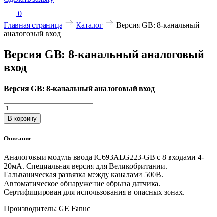
0
Главная страница
Каталог
Версия GB: 8-канальный
аналоговый вход
Версия GB: 8-канальный аналоговый
вход
Версия GB: 8-канальный аналоговый вход
Количество
товара
В корзину
Версия
GB:
Описание
8-
канальный
Аналоговый модуль ввода IC693ALG223-GB с 8 входами 4-
аналоговый
20мА. Специальная версия для Великобритании.
вход
Гальваническая развязка между каналами 500В.
Автоматическое обнаружение обрыва датчика.
Сертифицирован для использования в опасных зонах.
Производитель: GE Fanuc