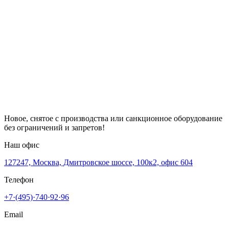
Новое, снятое с производства или санкционное оборудование
без ограничений и запретов!
Наш офис
127247, Москва, Дмитровское шоссе, 100к2, офис 604
Телефон
+7·(495)·740·92·96
Email