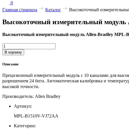
0
Главная страница
Каталог
Высокоточный измерительный
Высокоточный измерительный модуль 
Высокоточный измерительный модуль Allen-Bradley MPL-
Количество
товара
В корзину
Высокоточный
измерительный
Описание
модуль
Allen-
Прецизионный измерительный модуль с 10 каналами для высоко
Bradley
разрешением 24 бита. Автоматическая калибровка и температ
MPL-
высокой точности.
B1510V-
VJ72AA
Производитель: Allen Bradley
Артикул:
MPL-B1510V-VJ72AA
Категории: