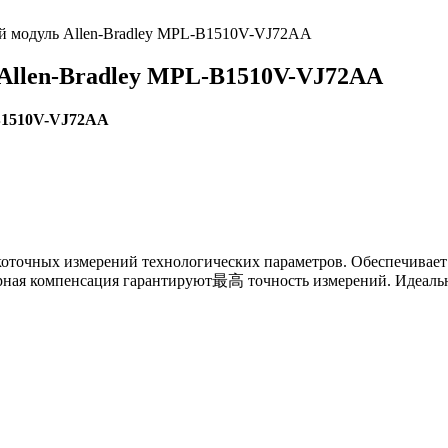
 модуль Allen-Bradley MPL-B1510V-VJ72AA
Allen-Bradley MPL-B1510V-VJ72AA
B1510V-VJ72AA
точных измерений технологических параметров. Обеспечивает р
урная компенсация гарантируют最高 точность измерений. Идеальн