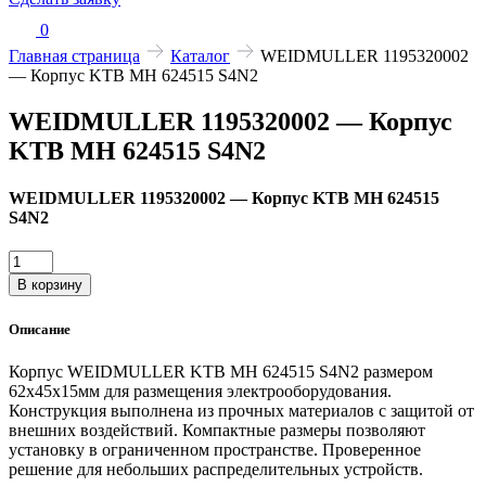
0
Главная страница
Каталог
WEIDMULLER 1195320002
— Корпус KTB MH 624515 S4N2
WEIDMULLER 1195320002 — Корпус
KTB MH 624515 S4N2
WEIDMULLER 1195320002 — Корпус KTB MH 624515
S4N2
Количество
товара
В корзину
WEIDMULLER
1195320002
Описание
—
Корпус
Корпус WEIDMULLER KTB MH 624515 S4N2 размером
KTB
62x45x15мм для размещения электрооборудования.
MH
Конструкция выполнена из прочных материалов с защитой от
624515
внешних воздействий. Компактные размеры позволяют
S4N2
установку в ограниченном пространстве. Проверенное
решение для небольших распределительных устройств.