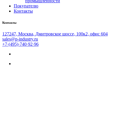
промышленности
Покупателю
Контакты
Контакты
127247, Москва, Дмитровское шоссе, 100к2, офис 604
sales@p-industry.ru
+7·(495)·740·92·96