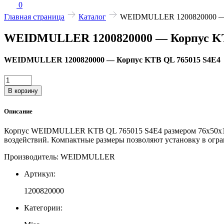
0
Главная страница
Каталог
WEIDMULLER 1200820000 — 
WEIDMULLER 1200820000 — Корпус KT
WEIDMULLER 1200820000 — Корпус KTB QL 765015 S4E4
Количество
товара
В корзину
WEIDMULLER
1200820000
Описание
—
Корпус
Корпус WEIDMULLER KTB QL 765015 S4E4 размером 76x50x15м
KTB
воздействий. Компактные размеры позволяют установку в огр
QL
765015
Производитель: WEIDMULLER
S4E4
Артикул:
1200820000
Категории: