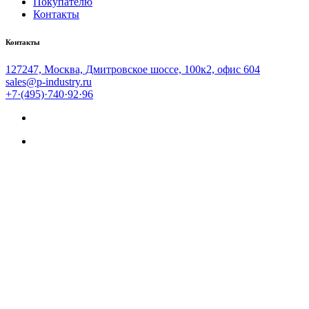
Покупателю
Контакты
Контакты
127247, Москва, Дмитровское шоссе, 100к2, офис 604
sales@p-industry.ru
+7·(495)·740·92·96