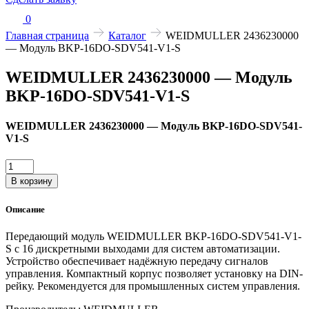
0
Главная страница
Каталог
WEIDMULLER 2436230000
— Модуль BKP-16DO-SDV541-V1-S
WEIDMULLER 2436230000 — Модуль
BKP-16DO-SDV541-V1-S
WEIDMULLER 2436230000 — Модуль BKP-16DO-SDV541-
V1-S
Количество
товара
В корзину
WEIDMULLER
2436230000
Описание
—
Модуль
Передающий модуль WEIDMULLER BKP-16DO-SDV541-V1-
BKP-
S с 16 дискретными выходами для систем автоматизации.
16DO-
Устройство обеспечивает надёжную передачу сигналов
SDV541-
управления. Компактный корпус позволяет установку на DIN-
V1-
рейку. Рекомендуется для промышленных систем управления.
S