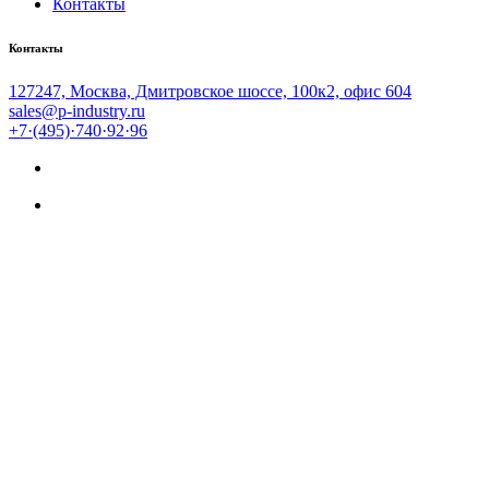
Контакты
Контакты
127247, Москва, Дмитровское шоссе, 100к2, офис 604
sales@p-industry.ru
+7·(495)·740·92·96