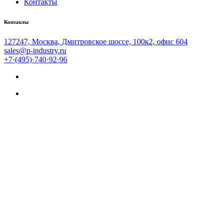
Контакты
Контакты
127247, Москва, Дмитровское шоссе, 100к2, офис 604
sales@p-industry.ru
+7·(495)·740·92·96